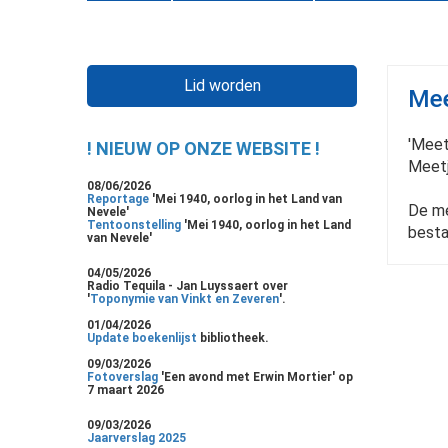
Lid worden
Mee
'Meet
! NIEUW OP ONZE WEBSITE !
Meetj
08/06/2026
Reportage
'Mei 1940, oorlog in het Land van
De me
Nevele'
Tentoonstelling
'Mei 1940, oorlog in het Land
besta
van Nevele'
04/05/2026
Radio Tequila - Jan Luyssaert over
'
Toponymie van Vinkt en Zeveren
'.
01/04/2026
Update boekenlijst
bibliotheek.
09/03/2026
Fotoverslag
'Een avond met Erwin Mortier' op
7 maart 2026
09/03/2026
Jaarverslag 2025