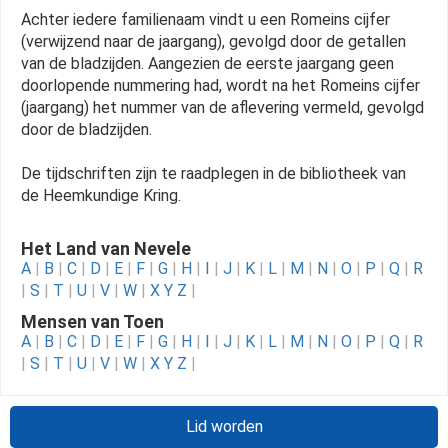
Achter iedere familienaam vindt u een Romeins cijfer
(verwijzend naar de jaargang), gevolgd door de getallen
van de bladzijden. Aangezien de eerste jaargang geen
doorlopende nummering had, wordt na het Romeins cijfer
(jaargang) het nummer van de aflevering vermeld, gevolgd
door de bladzijden.
De tijdschriften zijn te raadplegen in de bibliotheek van
de Heemkundige Kring.
Het Land van Nevele
A
|
B
|
C
|
D
|
E
|
F
|
G
|
H
|
I
|
J
|
K
|
L
|
M
|
N
|
O
|
P
|
Q
|
R
|
S
|
T
|
U
|
V
|
W
|
X Y Z
|
Mensen van Toen
A
|
B
|
C
|
D
|
E
|
F
|
G
|
H
|
I
|
J
|
K
|
L
|
M
|
N
|
O
|
P
|
Q
|
R
|
S
|
T
|
U
|
V
|
W
|
X Y Z
|
Lid worden