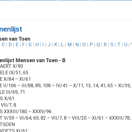
enlijst
en van Toen
|
C
|
D
|
E
|
F
|
G
|
H
|
I
|
J
|
K
|
L
|
M
|
N
|
O
|
P
|
Q
|
R
|
S
|
T
|
U
|
nlijst Mensen van Toen - B
AERT X/90
LE IX/51, 65
E X/84 – XI/61
 II/106 – III/88, 89, 108 – IV/41 – X/11, 13, 14, 41, 65 – XI/39, 
E III/69, 71
S X/61
VII/7, 8
S XXXIII/180 – XXXV/96
 V/59 – VI/64, 69, 82 – VII/7, 8 – VIII/20 – XI/61 – XXXIII/78,
TSOEN
VOETS XI/61