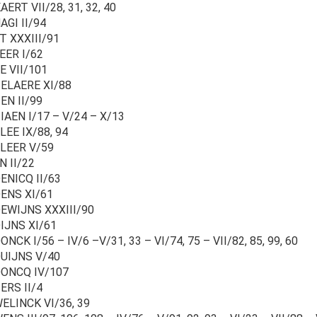
ERT VII/28, 31, 32, 40
AGI II/94
T XXXIII/91
EER I/62
E VII/101
ELAERE XI/88
EN II/99
AEN I/17 – V/24 – X/13
EE IX/88, 94
LEER V/59
N II/22
ENICQ II/63
ENS XI/61
EWIJNS XXXIII/90
IJNS XI/61
NCK I/56 – IV/6 –V/31, 33 – VI/74, 75 – VII/82, 85, 99, 60
UIJNS V/40
ONCQ IV/107
ERS II/4
ELINCK VI/36, 39