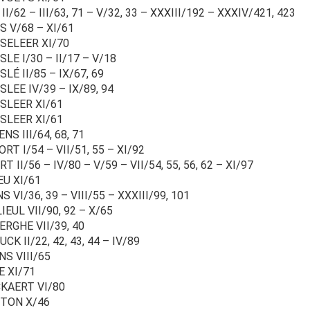
II/62 – III/63, 71 – V/32, 33 – XXXIII/192 – XXXIV/421, 423
S V/68 – XI/61
SELEER XI/70
LE I/30 – II/17 – V/18
LÉ II/85 – IX/67, 69
LEE IV/39 – IX/89, 94
SLEER XI/61
SLEER XI/61
NS III/64, 68, 71
RT I/54 – VII/51, 55 – XI/92
T II/56 – IV/80 – V/59 – VII/54, 55, 56, 62 – XI/97
EU XI/61
S VI/36, 39 – VIII/55 – XXXIII/99, 101
IEUL VII/90, 92 – X/65
ERGHE VII/39, 40
CK II/22, 42, 43, 44 – IV/89
NS VIII/65
E XI/71
KAERT VI/80
TON X/46