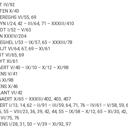
T IV/92
TEN X/43
EREGHS VI/55, 69
N I/24, 42 – III/64, 71 – XXXIII/410
DT I/52 – V/63
N XXXIV/204
GHEL I/53 – IX/57, 65 – XXXIII/78
JT VI/64, 67, 69 – XI/61
T VI/65, 69
YT XI/61
ERT V/40 – IX/10 – X/12 – XI/98
ENS V/41
 XI/98
ENS X/46
LANT VI/42
AERT X/65 – XXXIII/402, 403, 407
RT I/13, 14, 62 – II/91 – III/59, 64, 71, 76 – IV/61 – V/58, 59, 6
6, 55 – VIII/23, 36, 39, 42, 44, 55 – IX/58 – X/12, 65 – XI/30, 
VI/75, 76
NS I/28, 31, 50 – V/39 – XI/92, 97