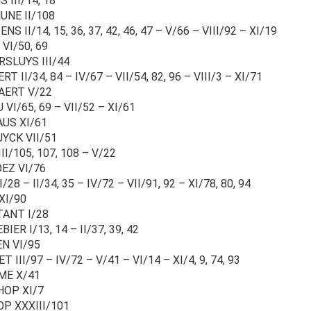
 III/14, 18
UNE II/108
NS II/14, 15, 36, 37, 42, 46, 47 – V/66 – VIII/92 – XI/19
VI/50, 69
RSLUYS III/44
RT II/34, 84 – IV/67 – VII/54, 82, 96 – VIII/3 – XI/71
AERT V/22
 VI/65, 69 – VII/52 – XI/61
AUS XI/61
UYCK VII/51
III/105, 107, 108 – V/22
OEZ VI/76
I/28 – II/34, 35 – IV/72 – VII/91, 92 – XI/78, 80, 94
XI/90
TANT I/28
BIER I/13, 14 – II/37, 39, 42
EN VI/95
ET III/97 – IV/72 – V/41 – VI/14 – XI/4, 9, 74, 93
ME X/41
HOP XI/7
OP XXXIII/101