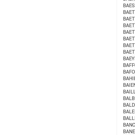
BAES 
BAET
BAET
BAETS
BAETS
BAETS
BAET
BAET
BAEYE
BAFFO
BAFOR
BAHI
BAIEN
BAILL
BALB
BALDU
BALE
BALL
BANC
BANE