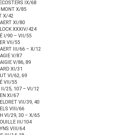
ECOSTERS IX/68
IMONT X/85
T X/42
AERT XI/80
LOCK XXXIV/424
 I/90 – VII/55
ER VII/55
ERT III/66 – X/12
AGIE V/87
IGIE V/86, 89
ARD XI/31
UT VI/62, 69
É VII/55
II/25, 107 – VI/12
EN XI/67
ELORET VII/39, 40
ELS VIII/66
 VI/29, 30 – X/65
OUILLE III/104
YNS VIII/64