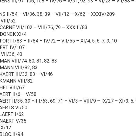
NS III/97, 106, 108 – IV/76 – V/91, 92, 93 – VI/23 – VII/88 – 
S II/54 – VI/36, 38, 39 – VII/12 – X/62 – XXXIV/209
VIII/52
ARNE VII/102 – VIII/76, 79 – XXXIII/83
DONCK XI/4
ORT I/83 – II/84 – IV/72 – VII/55 – XI/4, 5, 6, 7, 9, 10
ERT IV/107
VII/36, 40
AN VIII/74, 80, 81, 82, 83
MANN VIII/82, 83
AERT III/32, 83 – VI/46
KMANN VIII/82
HEL VIII/67
ERT II/6 – V/58
ERT II/35, 39 – III/63, 69, 71 – VI/3 – VIII/9 – IX/27 – XI/3, 5,
AERTS VI/50
LAERT I/62
NAERT V/35
 X/12
BLOC II/94