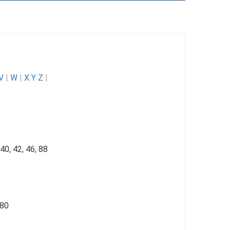
V
|
W
|
X Y Z
|
40, 42, 46, 88
 80