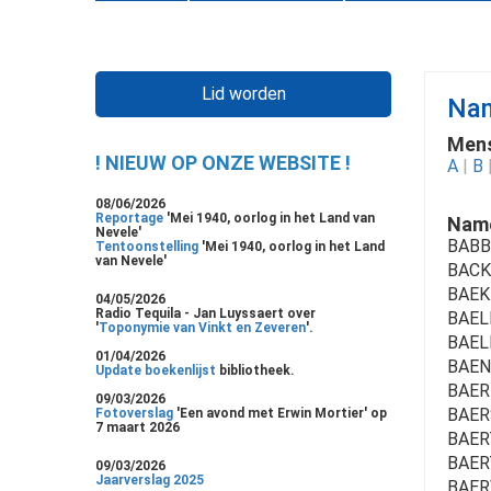
Lid worden
Nam
Mens
! NIEUW OP ONZE WEBSITE !
A
|
B
08/06/2026
Reportage
'Mei 1940, oorlog in het Land van
Name
Nevele'
BABB
Tentoonstelling
'Mei 1940, oorlog in het Land
van Nevele'
BACKE
BAEK
04/05/2026
Radio Tequila - Jan Luyssaert over
BAELE
'
Toponymie van Vinkt en Zeveren
'.
BAELL
01/04/2026
BAEN
Update boekenlijst
bibliotheek.
BAER 
09/03/2026
BAER
Fotoverslag
'Een avond met Erwin Mortier' op
7 maart 2026
BAERT
BAER
09/03/2026
Jaarverslag 2025
BAER