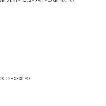
VIII/21, 41 – IX/20 – X/65 – XXXIII/400, 402,
 98, 99 – XXXIII/98