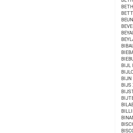
BETHS
BETH
BETTE
BEUN 
BEVE
BEYAE
BEYL
BIBAU
BIEB
BIEB
BIJL 
BIJL
BIJN 
BIJS 
BIJS
BIJTE
BILA
BILLI
BINA
BISC
BISC