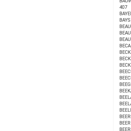
BAUWE
407
BAYEN
BAYS 
BEAUC
BEAU
BEAUF
BECA
BECK 
BECKM
BECK
BEECK
BEEC
BEEG
BEEKA
BEELA
BEEL
BEEL
BEER
BEER
BEER