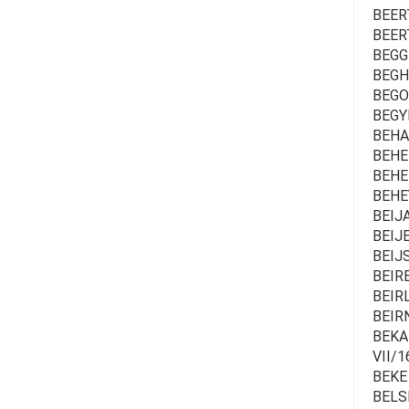
BEER
BEER
BEGG
BEGHY
BEGO
BEGY
BEHAE
BEHEI
BEHEI
BEHE
BEIJA
BEIJ
BEIJS
BEIR
BEIR
BEIRN
BEKAE
VII/1
BEKE 
BELSE