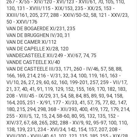
267 - X/55 - XIV/120 - XVI/123 - XVII/61, 70, 105, 110,
130, 131 - XVIII/115 - XIX/153, 235 - XX/25, 153 -
XXIII/161, 205, 277, 288 - XXIV/50-52, 58, 121 - XXV/23,
50 - XXVI/176
VAN DE BOGAERDE XI/231, 235
VAN DE BRUGGHEN IV/30, 31
VAN DE CAMER XI/112
VAN DE CAPELLE XI/28, 120
VANDECASTEELE XII/249 - XV/67, 74, 75
VANDE CASTEELE XI/40
VAN DE CASTEELE III/33, 171, 260 - IV/46, 57, 58, 88,
166, 169, 214, 216 - V/31, 32, 34, 100, 119, 161, 163 -
VI/10, 26, 27, 29, 60, 62, 160, 199-201, 257, 259 - VII/17,
21, 37, 40, 41, 91, 119, 129, 152, 155, 169, 170, 182, 183,
208 - VIII/45 - IX/29, 31, 54, 58, 84, 85, 89, 93, 94, 158,
164, 205, 251 - X/91, 177 - XI/33, 41, 57, 75, 77, 82, 147,
180, 215, 294, 298, 368 - XII/393, 400, 419, 172, 179, 214,
255 - XIII/5, 12, 15, 24, 58-60, 80, 95, 132, 135, 152 -
XIV/37, 67, 68, 265, 282, 288 - XV/9, 92, 95-97, 100, 110,
138, 139, 231, 234 - XVI/34, 142, 154, 157, 207, 208 -
XVII/300 - XVIII/40, 61, 102, 123, 135, 185, 255 - XIX/28,