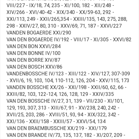
VIII/227 - IX/18, 74, 235 - XI/100, 182 - XII/248 -
XIV/266 - XVI/40-42 - XIX/340 - XX/59-63, 292 -
XXI/113, 249 - XXII/265,354 - XXIII/135, 143, 275, 288,
298 - XXIV/27, 80, 310 - XXV/69, 71, 187 - XXVI/227
VANDEN BOGAERDE XXI/290
VAN DEN BOGAERDE IV/192 - VIII/17 - XI/305 - XXVI/82
VAN DEN BON XXVI/284
VAN DEN BONNE IV/100
VAN DEN BORRE XIV/87
VAN DEN BOSCH XXV/86
VANDENBOSSCHE IV/123 - XIII/122 - XIV/127, 307-309
- XVII/6, 19, 103, 104, 110-112, 126, 204 - XXV/115, 173
VANDEN BOSSCHE XX/26 - XXI/198 - XXII/60, 62, 66 -
XXIII/82, 103, 122-124, 126, 128, 129 - XXIV/335
VAN DEN BOSSCHE IV/27, 31, 139 - VII/230 - XI/101,
129, 193, 307, 313 - XIII/67, 91 - XV/238, 240, 242 -
XVII/25, 203, 286 - XVIII/51, 93, 94 - XIX/322, 342 -
XXI/136 - XXII/158 - XXIII/57 - XXVI/54, 134
VAN DEN BRAEMBUSSCHE XX/219 - XXI/179
VAN DEN BRANDE IV/73, 135, 137, 182 - XI/207, 209 -