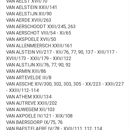
VAN AELST XVII/70
VAN AELSTEIN XXII/141
VAN AELSTIJN XII/90
VAN AERDE XVIII/263
VAN AERSCHOODT XXII/245, 263
VAN AERSCHOT VIII/54 - XI/65
VAN AKSPOELE XVII/50
VAN ALLENMEERSCH XXIII/161
VAN ALSTEIN VII/217 - XII/76, 77, 90, 137 - XIII/117 -
XVIII/173 - XXII/179 - XXV/122
VAN ALSTIJN XII/76, 77, 90, 92
VAN ARMIN XIII/86
VAN ARTEVELDE III/8
VAN ASSCHE XIV/300, 302, 303, 305 - XX/223 - XXII/227
- XXIII/112-114
VAN ATHEM XXII/134
VAN AUTREVE XXIII/202
VAN AUWEGEM XII/103
VAN AXPOELE IV/121 - XIX/108
VAN BAERSDORP IX/75, 76
VAN BAESTELAERE IV/78 - XVII/111, 112, 114