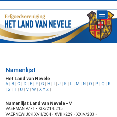
Toggle
navigati
Namenlijst
Het Land van Nevele
A
|
B
|
C
|
D
|
E
|
F
|
G
|
H
|
I
|
J
|
K
|
L
|
M
|
N
|
O
|
P
|
Q
|
R
|
S
|
T
|
U
|
V
|
W
|
X Y Z
|
Namenlijst Land van Nevele - V
VAERMAN V/71 - XIX/214, 215
VAERNEWIJCK XVII/204 - XVIII/229 - XXIV/283 -