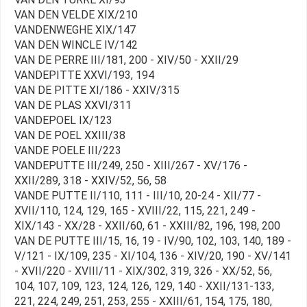
VAN DEN VELDE XIX/210
VANDENWEGHE XIX/147
VAN DEN WINCLE IV/142
VAN DE PERRE III/181, 200 - XIV/50 - XXII/29
VANDEPITTE XXVI/193, 194
VAN DE PITTE XI/186 - XXIV/315
VAN DE PLAS XXVI/311
VANDEPOEL IX/123
VAN DE POEL XXIII/38
VANDE POELE III/223
VANDEPUTTE III/249, 250 - XIII/267 - XV/176 -
XXII/289, 318 - XXIV/52, 56, 58
VANDE PUTTE II/110, 111 - III/10, 20-24 - XII/77 -
XVII/110, 124, 129, 165 - XVIII/22, 115, 221, 249 -
XIX/143 - XX/28 - XXII/60, 61 - XXIII/82, 196, 198, 200
VAN DE PUTTE III/15, 16, 19 - IV/90, 102, 103, 140, 189 -
V/121 - IX/109, 235 - XI/104, 136 - XIV/20, 190 - XV/141
- XVII/220 - XVIII/11 - XIX/302, 319, 326 - XX/52, 56,
104, 107, 109, 123, 124, 126, 129, 140 - XXII/131-133,
221, 224, 249, 251, 253, 255 - XXIII/61, 154, 175, 180,