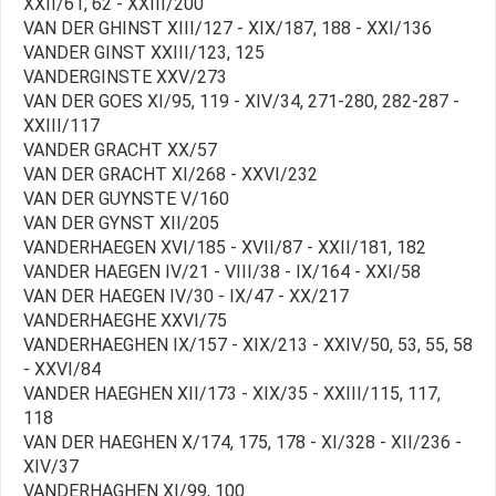
XXII/61, 62 - XXIII/200
VAN DER GHINST XIII/127 - XIX/187, 188 - XXI/136
VANDER GINST XXIII/123, 125
VANDERGINSTE XXV/273
VAN DER GOES XI/95, 119 - XIV/34, 271-280, 282-287 -
XXIII/117
VANDER GRACHT XX/57
VAN DER GRACHT XI/268 - XXVI/232
VAN DER GUYNSTE V/160
VAN DER GYNST XII/205
VANDERHAEGEN XVI/185 - XVII/87 - XXII/181, 182
VANDER HAEGEN IV/21 - VIII/38 - IX/164 - XXI/58
VAN DER HAEGEN IV/30 - IX/47 - XX/217
VANDERHAEGHE XXVI/75
VANDERHAEGHEN IX/157 - XIX/213 - XXIV/50, 53, 55, 58
- XXVI/84
VANDER HAEGHEN XII/173 - XIX/35 - XXIII/115, 117,
118
VAN DER HAEGHEN X/174, 175, 178 - XI/328 - XII/236 -
XIV/37
VANDERHAGHEN XI/99, 100