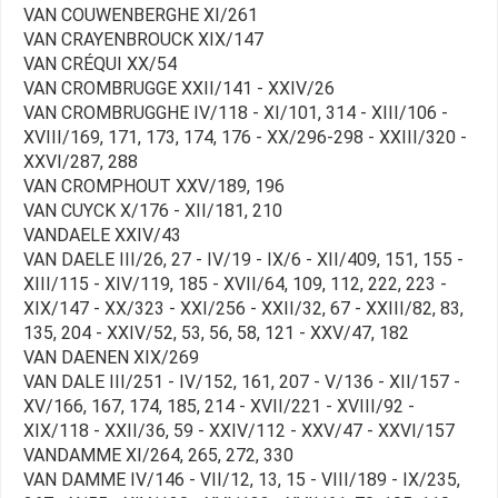
VAN COUWENBERGHE XI/261
VAN CRAYENBROUCK XIX/147
VAN CRÉQUI XX/54
VAN CROMBRUGGE XXII/141 - XXIV/26
VAN CROMBRUGGHE IV/118 - XI/101, 314 - XIII/106 -
XVIII/169, 171, 173, 174, 176 - XX/296-298 - XXIII/320 -
XXVI/287, 288
VAN CROMPHOUT XXV/189, 196
VAN CUYCK X/176 - XII/181, 210
VANDAELE XXIV/43
VAN DAELE III/26, 27 - IV/19 - IX/6 - XII/409, 151, 155 -
XIII/115 - XIV/119, 185 - XVII/64, 109, 112, 222, 223 -
XIX/147 - XX/323 - XXI/256 - XXII/32, 67 - XXIII/82, 83,
135, 204 - XXIV/52, 53, 56, 58, 121 - XXV/47, 182
VAN DAENEN XIX/269
VAN DALE III/251 - IV/152, 161, 207 - V/136 - XII/157 -
XV/166, 167, 174, 185, 214 - XVII/221 - XVIII/92 -
XIX/118 - XXII/36, 59 - XXIV/112 - XXV/47 - XXVI/157
VANDAMME XI/264, 265, 272, 330
VAN DAMME IV/146 - VII/12, 13, 15 - VIII/189 - IX/235,