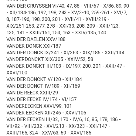
VAN DER CRUYSSEN VI/40, 47, 88 - VIII/67 - X/86, 89, 90
- XII/184-186, 192, 198, 243 - XV/3-10, 259-261 - XVI/7,
8, 187-196, 198, 200, 201 - XVII/41 - XVIII/219 -
XIX/251-253, 277, 278 - XXI/33, 208, 209 - XXII/123,
135, 141 - XXIII/151, 153, 163 - XXIV/135, 140
VAN DER DAELEN XXV/188
VANDER DONCK XXI/187
VAN DER DONCK IX/241 - XI/363 - XIX/186 - XXII/134
VANDERDONCKT XIX/305 - XXIV/52, 58
VANDER DONCKT III/103 - IX/197, 200, 201 - XXII/47 -
XXVI/100
VAN DER DONCKT V/120 - XII/184
VAN DER DONCT IV/189 - XII/169
VAN DE REECK XXIII/29
VAN DER EECKE IV/174 - VI/157
VANDEREECKEN XXVI/99, 101
VANDER EECKEN XII/246 - XXVI/106
VAN DER EECKEN III/32, 170 - IV/6, 16, 85, 178, 186 -
VII/92 - VIII/232 - XVI/213 - XX/323 - XXI/147 -
XXIII/165, 324 - XXV/63, 69 - XXVI/185