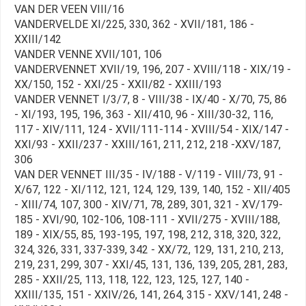
VAN DER VEEN VIII/16
VANDERVELDE XI/225, 330, 362 - XVII/181, 186 -
XXIII/142
VANDER VENNE XVII/101, 106
VANDERVENNET XVII/19, 196, 207 - XVIII/118 - XIX/19 -
XX/150, 152 - XXI/25 - XXII/82 - XXIII/193
VANDER VENNET I/3/7, 8 - VIII/38 - IX/40 - X/70, 75, 86
- XI/193, 195, 196, 363 - XII/410, 96 - XIII/30-32, 116,
117 - XIV/111, 124 - XVII/111-114 - XVIII/54 - XIX/147 -
XXI/93 - XXII/237 - XXIII/161, 211, 212, 218 -XXV/187,
306
VAN DER VENNET III/35 - IV/188 - V/119 - VIII/73, 91 -
X/67, 122 - XI/112, 121, 124, 129, 139, 140, 152 - XII/405
- XIII/74, 107, 300 - XIV/71, 78, 289, 301, 321 - XV/179-
185 - XVI/90, 102-106, 108-111 - XVII/275 - XVIII/188,
189 - XIX/55, 85, 193-195, 197, 198, 212, 318, 320, 322,
324, 326, 331, 337-339, 342 - XX/72, 129, 131, 210, 213,
219, 231, 299, 307 - XXI/45, 131, 136, 139, 205, 281, 283,
285 - XXII/25, 113, 118, 122, 123, 125, 127, 140 -
XXIII/135, 151 - XXIV/26, 141, 264, 315 - XXV/141, 248 -