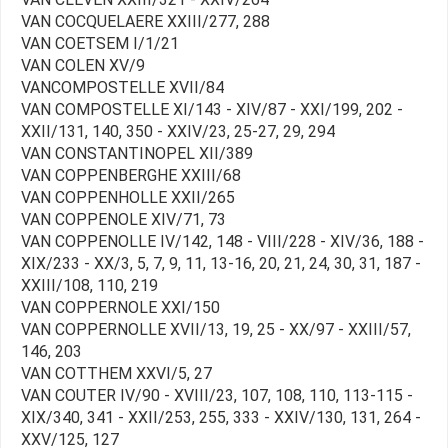
VAN COCQUELAERE XXIII/277, 288
VAN COETSEM I/1/21
VAN COLEN XV/9
VANCOMPOSTELLE XVII/84
VAN COMPOSTELLE XI/143 - XIV/87 - XXI/199, 202 -
XXII/131, 140, 350 - XXIV/23, 25-27, 29, 294
VAN CONSTANTINOPEL XII/389
VAN COPPENBERGHE XXIII/68
VAN COPPENHOLLE XXII/265
VAN COPPENOLE XIV/71, 73
VAN COPPENOLLE IV/142, 148 - VIII/228 - XIV/36, 188 -
XIX/233 - XX/3, 5, 7, 9, 11, 13-16, 20, 21, 24, 30, 31, 187 -
XXIII/108, 110, 219
VAN COPPERNOLE XXI/150
VAN COPPERNOLLE XVII/13, 19, 25 - XX/97 - XXIII/57,
146, 203
VAN COTTHEM XXVI/5, 27
VAN COUTER IV/90 - XVIII/23, 107, 108, 110, 113-115 -
XIX/340, 341 - XXII/253, 255, 333 - XXIV/130, 131, 264 -
XXV/125, 127