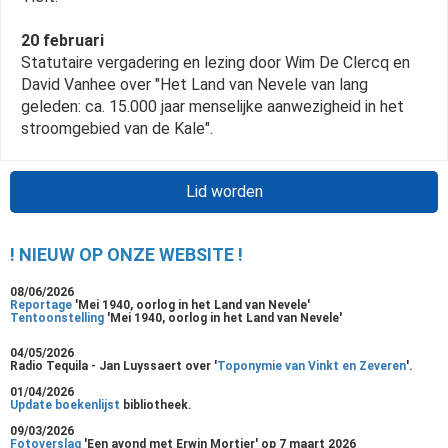
20 februari
Statutaire vergadering en lezing door Wim De Clercq en
David Vanhee over "Het Land van Nevele van lang
geleden: ca. 15.000 jaar menselijke aanwezigheid in het
stroomgebied van de Kale".
Lid worden
! NIEUW OP ONZE WEBSITE !
08/06/2026
Reportage
'Mei 1940, oorlog in het Land van Nevele'
Tentoonstelling
'Mei 1940, oorlog in het Land van Nevele'
04/05/2026
Radio Tequila - Jan Luyssaert over '
Toponymie van Vinkt en Zeveren
'.
01/04/2026
Update boekenlijst
bibliotheek.
09/03/2026
Fotoverslag
'Een avond met Erwin Mortier' op 7 maart 2026