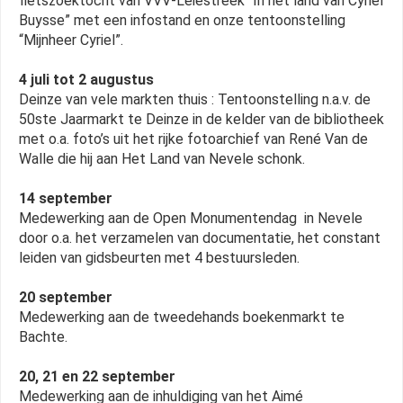
fietszoektocht van VVV-Leiestreek “In het land van Cyriel
Buysse” met een infostand en onze tentoonstelling
“Mijnheer Cyriel”.
4 juli tot 2 augustus
Deinze van vele markten thuis : Tentoonstelling n.a.v. de
50ste Jaarmarkt te Deinze in de kelder van de bibliotheek
met o.a. foto’s uit het rijke fotoarchief van René Van de
Walle die hij aan Het Land van Nevele schonk.
14 september
Medewerking aan de Open Monumentendag in Nevele
door o.a. het verzamelen van documentatie, het constant
leiden van gidsbeurten met 4 bestuursleden.
20 september
Medewerking aan de tweedehands boekenmarkt te
Bachte.
20, 21 en 22 september
Medewerking aan de inhuldiging van het Aimé