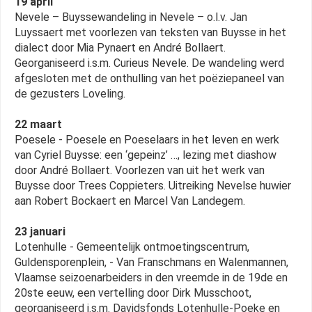
19 april
Nevele – Buyssewandeling in Nevele – o.l.v. Jan
Luyssaert met voorlezen van teksten van Buysse in het
dialect door Mia Pynaert en André Bollaert.
Georganiseerd i.s.m. Curieus Nevele. De wandeling werd
afgesloten met de onthulling van het poëziepaneel van
de gezusters Loveling.
22 maart
Poesele - Poesele en Poeselaars in het leven en werk
van Cyriel Buysse: een ‘gepeinz’ …, lezing met diashow
door André Bollaert. Voorlezen van uit het werk van
Buysse door Trees Coppieters. Uitreiking Nevelse huwier
aan Robert Bockaert en Marcel Van Landegem.
23 januari
Lotenhulle - Gemeentelijk ontmoetingscentrum,
Guldensporenplein, - Van Franschmans en Walenmannen,
Vlaamse seizoenarbeiders in den vreemde in de 19de en
20ste eeuw, een vertelling door Dirk Musschoot,
georganiseerd i.s.m. Davidsfonds Lotenhulle-Poeke en