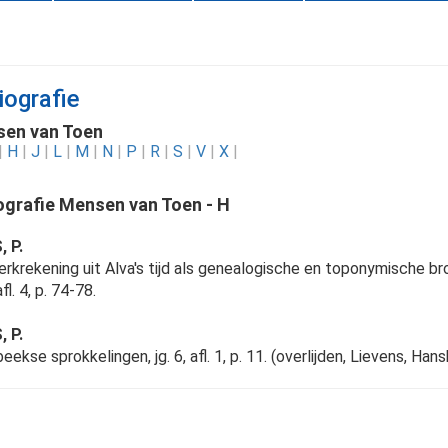
iografie
en van Toen
|
H
|
J
|
L
|
M
|
N
|
P
|
R
|
S
|
V
|
X
|
iografie Mensen van Toen - H
 P.
erkrekening uit Alva's tijd als genealogische en toponymische br
afl. 4, p. 74-78.
 P.
ekse sprokkelingen, jg. 6, afl. 1, p. 11. (overlijden, Lievens, Han