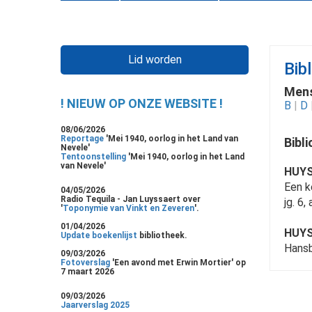
Lid worden
Bibl
Mens
! NIEUW OP ONZE WEBSITE !
B
|
D
08/06/2026
Reportage
'Mei 1940, oorlog in het Land van
Bibl
Nevele'
Tentoonstelling
'Mei 1940, oorlog in het Land
van Nevele'
HUYS,
Een k
04/05/2026
Radio Tequila - Jan Luyssaert over
jg. 6, 
'
Toponymie van Vinkt en Zeveren
'.
01/04/2026
HUYS,
Update boekenlijst
bibliotheek.
Hansbe
09/03/2026
Fotoverslag
'Een avond met Erwin Mortier' op
7 maart 2026
09/03/2026
Jaarverslag 2025