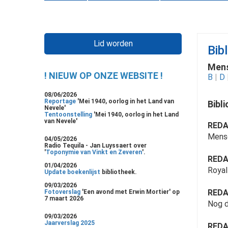
Lid worden
Bibl
Mens
! NIEUW OP ONZE WEBSITE !
B
|
D
08/06/2026
Reportage
'Mei 1940, oorlog in het Land van
Bibl
Nevele'
Tentoonstelling
'Mei 1940, oorlog in het Land
van Nevele'
REDA
Mense
04/05/2026
Radio Tequila - Jan Luyssaert over
'
Toponymie van Vinkt en Zeveren
'.
REDA
01/04/2026
Royal
Update boekenlijst
bibliotheek.
09/03/2026
REDA
Fotoverslag
'Een avond met Erwin Mortier' op
7 maart 2026
Nog de
09/03/2026
Jaarverslag 2025
REDA