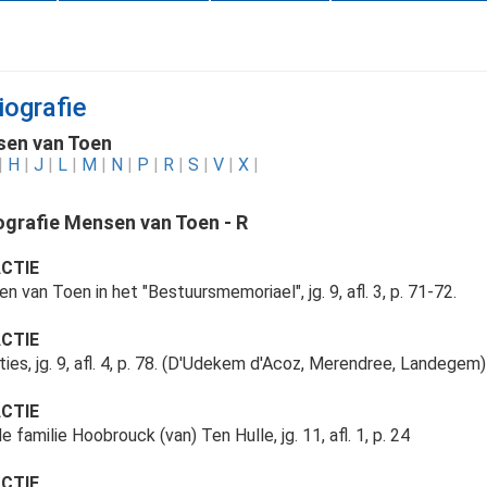
iografie
en van Toen
|
H
|
J
|
L
|
M
|
N
|
P
|
R
|
S
|
V
|
X
|
iografie Mensen van Toen - R
CTIE
n van Toen in het "Bestuursmemoriael", jg. 9, afl. 3, p. 71-72.
CTIE
ties, jg. 9, afl. 4, p. 78. (D'Udekem d'Acoz, Merendree, Landegem)
CTIE
 familie Hoobrouck (van) Ten Hulle, jg. 11, afl. 1, p. 24
CTIE